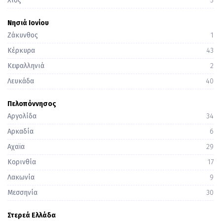
Χίος
3
Νησιά Ιονίου
Ζάκυνθος
1
Κέρκυρα
43
Κεφαλληνιά
2
Λευκάδα
40
Πελοπόννησος
Αργολίδα
34
Αρκαδία
6
Αχαϊα
29
Κορινθία
17
Λακωνία
9
Μεσσηνία
30
Στερεά Ελλάδα