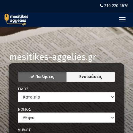
210 220 5676
Toggl
navig
mesitikes-aggelies.gr
Πωλήσεις
Ενοικιάσεις
ΕΙΔΟΣ
ΝΟΜΟΣ
ΔΗΜΟΣ