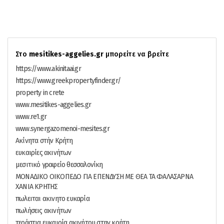
Στο
mesitikes-aggelies.gr
μπορείτε να βρείτε
https://www.akinitaai.gr
https://www.greekpropertyfinder.gr/
property in crete
www.mesitikes-aggelies.gr
www.re1.gr
www.synergazomenoi-mesites.gr
Ακίνητα στήν Κρήτη
ευκαιρίες ακινήτων
μεσιτικό γραφείο θεσσαλονίκη
ΜΟΝΑΔΙΚΟ ΟΙΚΟΠΕΔΟ ΓΙΑ ΕΠΕΝΔΥΣΗ ΜΕ ΘΕΑ ΤΑ ΦΑΛΑΣΑΡΝΑ
ΧΑΝΙΑ ΚΡΗΤΗΣ
πωλειται ακινητο ευκαρία
πωλήσεις ακινήτων
τεράστια ευκαιρία ακινήτου στην κρήτη