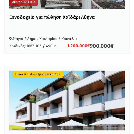
ΑΠΟΚΛΕΙΣΤΙΚΟ
Ξενοδοχείο για πώληση Χαϊδάρι Αθήνα
Αθήνα / Δήμος Χαϊδαρίου / Κουνέλια
900.000€
2
1.200.000€
Κωδικός: 16671105
/
490μ
Πωλείται Διαμέρισμα τριάρι