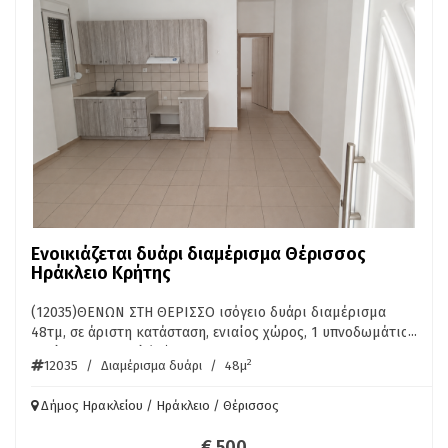
Ενοικιάζεται δυάρι διαμέρισμα Θέρισσος
Ηράκλειο Κρήτης
(12035)ΘΕΝΩΝ ΣΤΗ ΘΕΡΙΣΣΟ ισόγειο δυάρι διαμέρισμα
...
48τμ, σε άριστη κατάσταση, ενιαίος χώρος, 1 υπνοδωμάτιο.
Ενοίκιο 500 Ευρώ/μήνα. ΠΛΗΡ. ΑΚΙΝΗΤΑ ΚΡΗΤΗΣ ΠΕΤΡΑΚΗΣ
2
12035
/
Διαμέρισμα δυάρι
/
48μ
6976754100
Δήμος Ηρακλείου / Ηράκλειο / Θέρισσος
€ 500