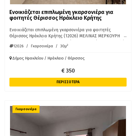
Ενοικιάζεται επιπλωμένη γκαρσονιέρα για
φοιτητές Θέρισσος Ηράκλειο Κρήτης
Ενοικιάζεται επιπλωμένη γκαρσονιέρα για φοιτητές
...
Θέρισσος Ηράκλειο Κρήτης (12026) ΜΕΛΙΝΑΣ ΜΕΡΚΟΥΡΗ
ΣΤΗ ΘΕΡΙΣΣΟ υπόγεια επιπλωμένη γκαρσονιέρα 30τμ, πολύ
2
12026
/
Γκαρσονιέρα
/
30μ
φωτεινή, αυτόνομη θέρμανση, βεράντα, κατάλληλο για
φοιτητές. Ενοίκιο 350 Ευρώ/μήνα. ΠΛΗΡ. ΑΚΙΝΗΤΑ ΚΡΗΤΗΣ
Δήμος Ηρακλείου / Ηράκλειο / Θέρισσος
ΠΕΤΡΑΚΗΣ 6976754100
€ 350
ΠΕΡΙΣΣΟΤΕΡΑ
Γκαρσονιέρα