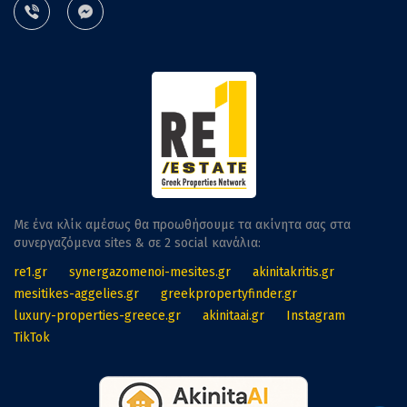
Με ένα κλίκ αμέσως θα προωθήσουμε τα ακίνητα σας στα
συνεργαζόμενα sites & σε 2 social κανάλια:
re1.gr
synergazomenoi-mesites.gr
akinitakritis.gr
mesitikes-aggelies.gr
greekpropertyfinder.gr
luxury-properties-greece.gr
akinitaai.gr
Instagram
TikTok