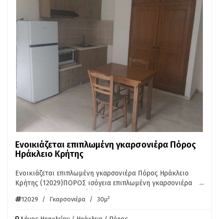
Ενοικιάζεται επιπλωμένη γκαρσονιέρα Πόρος
Ηράκλειο Κρήτης
Ενοικιάζεται επιπλωμένη γκαρσονιέρα Πόρος Ηράκλειο
...
Κρήτης (12029)ΠΟΡΟΣ ισόγεια επιπλωμένη γκαρσονιέρα
30τμ. Ενοίκιο 330 Ευρώ/μήνα. ΠΛΗΡ. ΑΚΙΝΗΤΑ ΚΡΗΤΗΣ
2
12029
/
Γκαρσονιέρα
/
30μ
ΠΕΤΡΑΚΗΣ 6976754100
Δήμος Ηρακλείου / Ηράκλειο / Πόρος