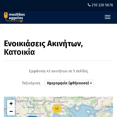
210 220 5676
Toggl
navig
Ενοικιάσεις Ακινήτων
,
Κατοικία
Εμφάνιση 43 ακινήτων σε 5 σελίδες
Ταξινόμιση
Ημερομηνία (φθήνουσα)
+
11
−