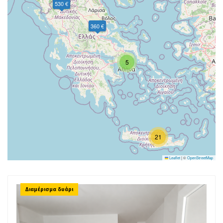
530 €
360 €
5
21
Leaflet
|
©
OpenStreetMap
Διαμέρισμα δυάρι