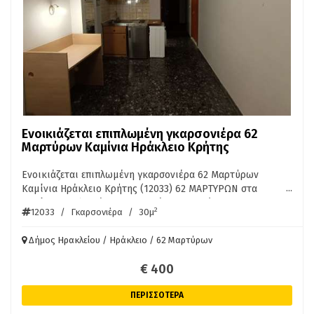
Ενοικιάζεται επιπλωμένη γκαρσονιέρα 62
Μαρτύρων Καμίνια Ηράκλειο Κρήτης
Ενοικιάζεται επιπλωμένη γκαρσονιέρα 62 Μαρτύρων
...
Καμίνια Ηράκλειο Κρήτης (12033) 62 ΜΑΡΤΥΡΩΝ στα
Καμίνια επιπλωμένη γκαρσονιέρα 2ου ορόφου 30τμ,
2
12033
/
Γκαρσονιέρα
/
30μ
κλιματισμός, μπαλκόνι, δίνεται μόνο σε φοιτητές. Ενοίκιο
400 Ευρώ/μήνα μαζί με τα κοινόχρηστα. ΠΛΗΡ. ΑΚΙΝΗΤΑ
Δήμος Ηρακλείου / Ηράκλειο / 62 Μαρτύρων
ΚΡΗΤΗΣ ΠΕΤΡΑΚΗΣ 6976754100
€ 400
ΠΕΡΙΣΣΟΤΕΡΑ