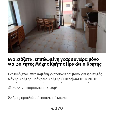
Ενοικιάζεται επιπλωμένη γκαρσονιέρα μόνο
για φοιτητές Μάχης Κρήτης Ηράκλειο Κρήτης
Ενοικιάζεται επιπλωμένη γκαρσονιέρα μόνο για φοιτητές
...
Μάχης Κρήτης Ηράκλειο Κρήτης (12022)ΜΑΧΗΣ ΚΡΗΤΗΣ
κοντά στην παραλιακή γκαρσονιέρα 30τμ 2ου ορόφου,
2
12022
/
Γκαρσονιέρα
/
30μ
επιπλωμένη, μπαλκόνι, μόνο για φοιτητές. Ενοίκιο 270
Ευρώ/μήνα. ΠΛΗΡ. ΑΚΙΝΗΤΑ ΚΡΗΤΗΣ ΠΕΤΡΑΚΗΣ 6976754100
Δήμος Ηρακλείου / Ηράκλειο / Καμίνια
€ 270