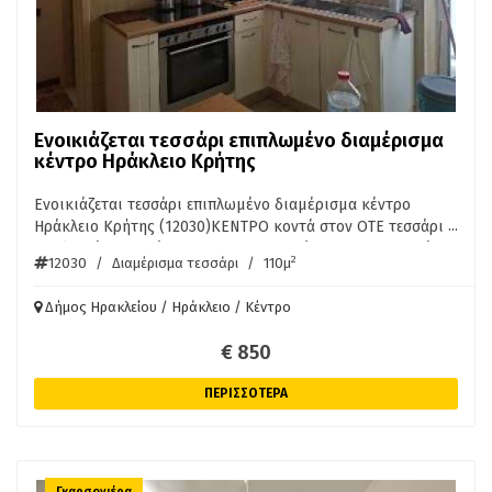
Ενοικιάζεται τεσσάρι επιπλωμένο διαμέρισμα
κέντρο Ηράκλειο Κρήτης
Ενοικιάζεται τεσσάρι επιπλωμένο διαμέρισμα κέντρο
...
Ηράκλειο Κρήτης (12030)ΚΕΝΤΡΟ κοντά στον ΟΤΕ τεσσάρι
επιπλωμένο διαμέρισμα 110τμ 2ου ορόφου, 3 υπνοδωμάτια,
2
12030
/
Διαμέρισμα τεσσάρι
/
110μ
W.C, κεντρική θέρμανση, κλιματισμός, βεράντα. Ενοίκιο 850
Ευρώ/μήνα μαζί με νερό και κοινόχρηστα. ΔΙΑΘΕΣΙΜΟ ΑΠΟ
Δήμος Ηρακλείου / Ηράκλειο / Κέντρο
1/10/2026 ΠΛΗΡ. ΑΚΙΝΗΤΑ ΚΡΗΤΗΣ ΠΕΤΡΑΚΗΣ 6976754100
€ 850
ΠΕΡΙΣΣΟΤΕΡΑ
Γκαρσονιέρα