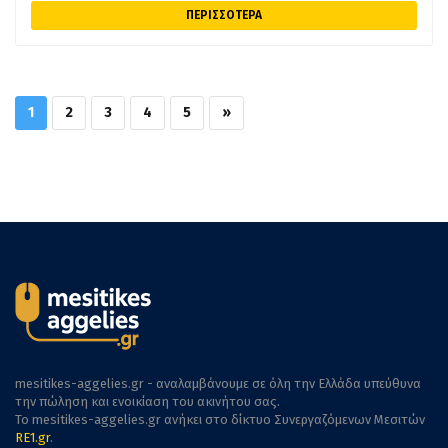
ΠΕΡΙΣΣΟΤΕΡΑ
1
2
3
4
5
»
mesitikes-aggelies.gr - αναλαμβάνουμε σε όλη την Ελλάδα υπεύθυνα
την πώληση και ενοικίαση του ακινήτου σας.
To mesitikes-aggelies.gr ανήκει στο δίκτυο Συνεργαζόμενων Μεσιτών
RE1.gr
.