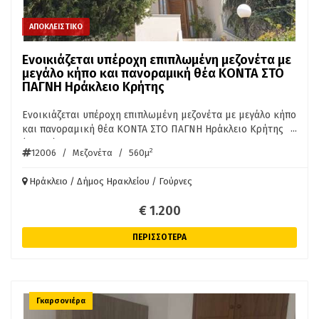
ΑΠΟΚΛΕΙΣΤΙΚΟ
Ενοικιάζεται υπέροχη επιπλωμένη μεζονέτα με
μεγάλο κήπο και πανοραμική θέα ΚΟΝΤΑ ΣΤΟ
ΠΑΓΝΗ Ηράκλειο Κρήτης
Ενοικιάζεται υπέροχη επιπλωμένη μεζονέτα με μεγάλο κήπο
...
και πανοραμική θέα ΚΟΝΤΑ ΣΤΟ ΠΑΓΝΗ Ηράκλειο Κρήτης
(12006)ΓΟΥΡΝΕΣ ΤΕΜΕΝΟΥΣ ΣΤΟ ΜΕΣΟΓΕΙΑΚΟ
2
12006
/
Μεζονέτα
/
560μ
ΠΑΝΕΠΙΣΤΗΜΙΟ σε υπέροχο περιβάλλον μέσα σε οικόπεδο
902τμ, μεζονέτα 560τμ σύνολο, σε άριστη κατάσταση, με
Ηράκλειο / Δήμος Ηρακλείου / Γούρνες
φανταστική θέα θάλασσα. Προσφέρει τεράστιο σαλόνι με
τζάκι, πλήρως εξοπλισμένη κουζίνα, 5 υπνοδωμάτια, 2
€ 1.200
μπάνια, 2 W.C, air condition, τεράστια βεράντα με
απεριόριστη θέα, εγκατάσταση ασανσέρ, μεγάλο κήπο,
ΠΕΡΙΣΣΟΤΕΡΑ
τεράστιο φωτεινό υπόγειο με αποθηκευτικούς χώρους,
ιδανικό για οτιδήποτε και με πρόσβαση για αυτοκίνητα.
ΒΡΙΣΚΕΤΑΙ ΠΟΛΥ ΚΟΝΤΑ ΣΤΟ ΜΕΣΟΓΕΙΑΚΟ ΠΑΝΕΠΙΣΤΗΜΙΟ
ΚΑΙ ΣΤΟ ΠΑΓΝΗ Ενοίκιο 1.200 Ευρώ/μήνα. ΑΠΟΚΛΕΙΣΤΙΚΗ
ΑΝΑΘΕΣΗ.
Γκαρσονιέρα