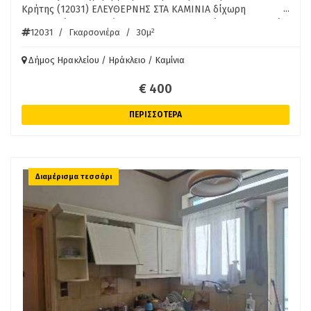
...
Κρήτης (12031) ΕΛΕΥΘΕΡΝΗΣ ΣΤΑ ΚΑΜΙΝΙΑ δίχωρη
γκαρσονιέρα 2ου ορόφου 30τμ, 1 υπνοδωμάτιο, ηλεκτρικές
2
12031
/
Γκαρσονιέρα
/
30μ
συσκευές, μπαλκόνι, ιδανική για φοιτητή. Ενοίκιο 400
Ευρώ/μήνα. ΠΛΗΡ. ΑΚΙΝΗΤΑ ΚΡΗΤΗΣ ΠΕΤΡΑΚΗΣ 6976754100
Δήμος Ηρακλείου / Ηράκλειο / Καμίνια
€ 400
ΠΕΡΙΣΣΟΤΕΡΑ
Διαμέρισμα τεσσάρι