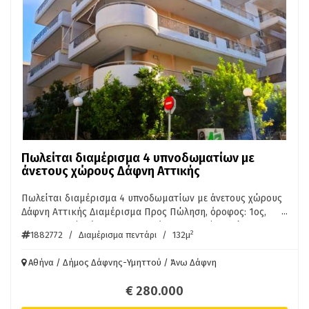
Πωλείται διαμέρισμα 4 υπνοδωματίων με
άνετους χώρους Δάφνη Αττικής
Πωλείται διαμέρισμα 4 υπνοδωματίων με άνετους χώρους
...
Δάφνη Αττικής Διαμέρισμα Προς Πώληση, όροφος: 1ος,
στην περιοχή: Δάφνη. Το εμβαδόν του ακινήτου είναι 132
2
1882772
/
Διαμέρισμα πεντάρι
/
132μ
τ.μ.. Αποτελείται από: 4 Υ/Δ, 1 μπάνιο, 1 wc, 1 κουζίνα, 1
σαλόνι. Έχει κατασκευαστεί το 2000. Η θέρμανση του
Αθήνα / Δήμος Δάφνης-Υμηττού / Άνω Δάφνη
ακινήτου είναι Αυτόνομη με Πετρέλαιο, ενώ επίσης
διατίθεται Κλιματισμός, έχει κουφώματα Αλουμινίου με
€ 280.000
Διπλά τζάμια, ενεργειακό πιστοποιητικό: Γ και τα δάπεδα
είναι: Πλακάκια. Η κατάστασή του είναι: Καταπληκτική,