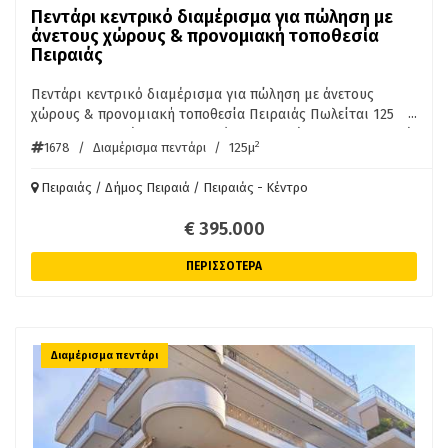
Πεντάρι κεντρικό διαμέρισμα για πώληση με
άνετους χώρους & προνομιακή τοποθεσία
Πειραιάς
Πεντάρι κεντρικό διαμέρισμα για πώληση με άνετους
...
χώρους & προνομιακή τοποθεσία Πειραιάς Πωλείται 125
τ.μ. οροφοδιαμέρισμα 6ου ορόφου στο κέντρο του Πειραιά
2
1678
/
Διαμέρισμα πεντάρι
/
125μ
με θέα σε εκκλησία (Άγιος Κωνσταντίνος). Διαθέτει 4
υπνοδωμάτιο, 2 μπάνια, 1 κουζίνα, 1 σαλόνι, 1 wc και
Πειραιάς / Δήμος Πειραιά / Πειραιάς - Κέντρο
μπαλκόνι 125 τ.μ. Ο χώρος είναι επιπλωμένος ως γραφείο
και ενδείκνυται και για επαγγελματική χρήση. Έχει
€ 395.000
αυτόνομη θέρμανση και AC. ΤΙΜΗ 395.000 €
ΠΕΡΙΣΣΟΤΕΡΑ
Διαμέρισμα πεντάρι