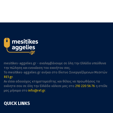
mesitikes-aggelies.gr - αναλαμβάνουμε σε όλη την Ελλάδα υπεύθυνα
την πώληση και ενοικίαση του ακινήτου σας.
To mesitikes-aggelies.gr ανήκει στο δίκτυο Συνεργαζόμενων Μεσιτών
RE1.gr
.
Αν είσαι αδειούχος κτηματομεσίτης και θέλεις να προωθήσεις τα
ακίνητα σου σε όλη την Ελλάδα κάλεσε μας στο
210 220 56 76
η στείλε
μας μήνυμα στο
info@re1.gr
.
QUICK LINKS