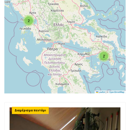
2
2
Leaflet
|
©
OpenStreetMap
Διαμέρισμα πεντάρι