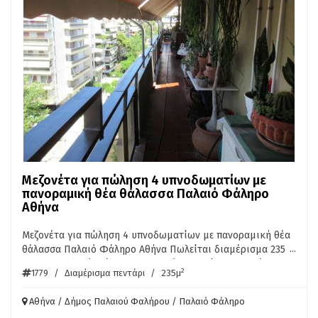
Μεζονέτα για πώληση 4 υπνοδωματίων με
πανοραμική θέα θάλασσα Παλαιό Φάληρο
Αθήνα
Μεζονέτα για πώληση 4 υπνοδωματίων με πανοραμική θέα
...
θάλασσα Παλαιό Φάληρο Αθήνα Πωλείται διαμέρισμα 235
τ.μ. στο Παλαιό Φάληρο. Το διαμέρισμα είναι 2 επιπέδων
2
1779
/
Διαμέρισμα πεντάρι
/
235μ
και βρίσκεται στον 5ο και 6ο όροφο αντίστοιχα. Ο πέμπτος
όροφος διαθέτει 4 υπνοδωμάτια και 2 μπάνια, ενώ ο έκτος
Αθήνα / Δήμος Παλαιού Φαλήρου / Παλαιό Φάληρο
όροφος διαθέτει σαλόνι με τραπεζαρία και κουζίνα. Όλα τα