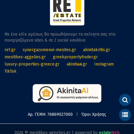
Με ένα κλίκ αμέσως θα προωθήσουμε τα ακίνητα σας στα
συνεργαζόμενα sites & σε 2 social κανάλια:
re1.gr
synergazomenoi-mesites.gr
akinitakritis.gr
mesitikes-aggelies.gr
greekpropertyfinder.gr
luxury-properties-greece.gr
akinitaai.gr
Instagram
TikTok
Αρ. ΓΕΜΗ: 76869027000
Όροι Χρήσης
2026 © mesitikes-aggelies.gr | powered by
estate
Web