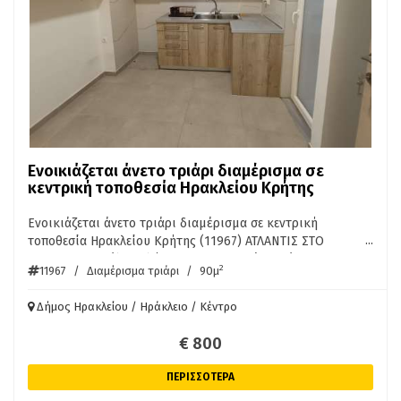
Ενοικιάζεται άνετο τριάρι διαμέρισμα σε
κεντρική τοποθεσία Ηρακλείου Κρήτης
Ενοικιάζεται άνετο τριάρι διαμέρισμα σε κεντρική
...
τοποθεσία Ηρακλείου Κρήτης (11967) ΑΤΛΑΝΤΙΣ ΣΤΟ
ΚΕΝΤΡΟ της πόλης πλήρως ανακαινισμένο ισόγειο
2
11967
/
Διαμέρισμα τριάρι
/
90μ
διαμέρισμα 90τμ, 2 υπνοδωμάτια, μεγάλο σαλόνι, κεντρική
θέρμανση, αποθήκη, μεγάλη βεράντα, ιδανικό για φοιτητές.
Δήμος Ηρακλείου / Ηράκλειο / Κέντρο
Ενοίκιο 800 Ευρώ/μήνα.
€ 800
ΠΕΡΙΣΣΟΤΕΡΑ