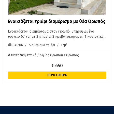
Ενοικιάζεται τριάρι διαμέρισμα με θέα Ωρωπός
Ενοικιάζεται διαμέρισμα στον Ωρωπό, υπερυψωμένο
...
ισόγειο 67 τμ. με 2 μπάνια, 2 κρεβατοκάμαρες, 1 καθιστικό
ενιαίο με κουζίνα. Διαθέτει μπαλκόνια γύρω γύρω με αυλή
2
DIA1206
/
Διαμέρισμα τριάρι
/
67μ
και πάρκινγκ. Έχουν και τα δύο μπάνια δικό τους
θερμοσίφωνα. Είναι επιπλωμένο και περιλαμβάνει και
Ανατολική Αττική / Δήμος Ωρωπού / Ωρωπός
οικιακές συσκευές. Ενοίκιο 650 Ευρώ/μήνα.
€ 650
ΠΕΡΙΣΣΟΤΕΡΑ