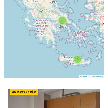
2
4
Leaflet
|
©
OpenStreetMap
Διαμέρισμα τριάρι