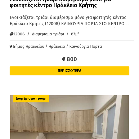
φοιτητές κέντρο Ηράκλειο Κρήτης
Ενοικιάζεται τριάρι διαμέρισμα μόνο για φοιτητές κέντρο
...
Ηράκλειο Κρήτης (12008) ΚΑΙΝΟΥΡΙΑ ΠΟΡΤΑ ΣΤΟ ΚΕΝΤΡΟ
ΤΗΣ ΠΟΛΗΣ τριάρι διαμέρισμα 4ου ορόφου 87τμ,σε άριστη
2
12008
/
Διαμέρισμα τριάρι
/
87μ
κατάσταση, 2 υπνοδωμάτια, θερμοπομποί, κλιματισμός,
μεγάλη βεράντα, δίνεται μόνο σε φοιτητές. Ενοίκιο 800
Δήμος Ηρακλείου / Ηράκλειο / Καινούργια Πόρτα
Ευρώ/μήνα. ΠΛΗΡ. ΑΚΙΝΗΤΑ ΚΡΗΤΗΣ ΠΕΤΡΑΚΗΣ 6976754100
€ 800
ΠΕΡΙΣΣΟΤΕΡΑ
Διαμέρισμα τριάρι