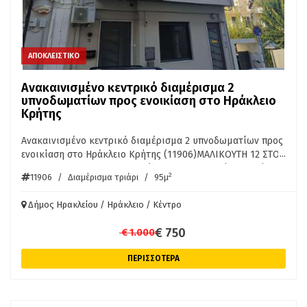
ΑΠΟΚΛΕΙΣΤΙΚΟ
Ανακαινισμένο κεντρικό διαμέρισμα 2
υπνοδωματίων προς ενοικίαση στο Ηράκλειο
Κρήτης
Ανακαινισμένο κεντρικό διαμέρισμα 2 υπνοδωματίων προς
...
ενοικίαση στο Ηράκλειο Κρήτης (11906)ΜΑΛΙΚΟΥΤΗ 12 ΣΤΟ
ΑΤΛΑΝΤΙΣ ΣΤΟ ΚΕΝΤΡΟ της πόλης σε εξαιρετική περιοχή,
2
11906
/
Διαμέρισμα τριάρι
/
95μ
ανακαινισμένο οροφοδιαμέρισμα 1ου ορόφου 95τμ, σε
άριστη κατάσταση, 2 υπνοδωμάτια, κεντρική θέρμανση, air
Δήμος Ηρακλείου / Ηράκλειο / Κέντρο
condition, μπαλκόνια, ΠΕΑ Δ. Ενοίκιο 750 Ευρώ/μήνα.
ΑΠΟΚΛΕΙΣΤΙΚΗ ΑΝΑΘΕΣΗ.
€ 750
€ 1.000
ΠΕΡΙΣΣΟΤΕΡΑ