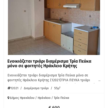
Ενοικιάζεται τριάρι διαμέρισμα Τρία Πεύκα
μόνο σε φοιτητές Ηράκλειο Κρήτης
Ενοικιάζεται τριάρι διαμέρισμα Τρία Πεύκα μόνο σε
...
φοιτητές Ηράκλειο Κρήτης (12021)ΤΡΙΑ ΠΕΥΚΑ τριάρι
διαμέρισμα 55τμ, 4ου ορόφου, σε καλή κατάσταση, ενιαίος
2
12021
/
Διαμέρισμα τριάρι
/
55μ
χώρος, 2 υπνοδωμάτια, αυτόνομη θέρμανση, βεράντα.
Δίνεται μόνο σε φοιτητές. Ενοίκιο 600 Ευρώ/μήνα. ΠΛΗΡ.
Δήμος Ηρακλείου / Ηράκλειο / Τρία Πεύκα
ΑΚΙΝΗΤΑ ΚΡΗΤΗΣ ΠΕΤΡΑΚΗΣ 6953085980
€ 600