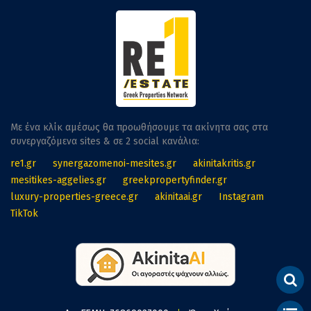
Με ένα κλίκ αμέσως θα προωθήσουμε τα ακίνητα σας στα
συνεργαζόμενα sites & σε 2 social κανάλια:
re1.gr
synergazomenoi-mesites.gr
akinitakritis.gr
mesitikes-aggelies.gr
greekpropertyfinder.gr
luxury-properties-greece.gr
akinitaai.gr
Instagram
TikTok