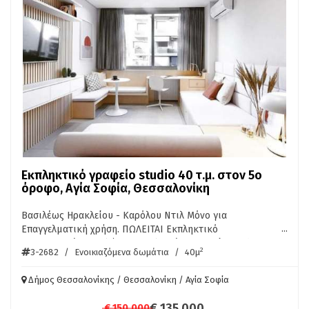
Εκπληκτικό γραφείο studio 40 τ.μ. στον 5ο
όροφο, Αγία Σοφία, Θεσσαλονίκη
Βασιλέως Ηρακλείου - Καρόλου Ντιλ Μόνο για
...
Επαγγελματική χρήση. ΠΩΛΕΙΤΑΙ Εκπληκτικό
Ανακαινισμένο. κ πλήρως επιπλωμένο Γραφείο Studio στον
2
3-2682
/
Ενοικιαζόμενα δωμάτια
/
40μ
5ο όροφο συνολικής επιφάνειας 40τ.μ (33τμ καθαρά).
Ενεργειακή κλάση Γ και διαθέτει θέρμανση κεντρική -
Δήμος Θεσσαλονίκης / Θεσσαλονίκη / Αγία Σοφία
πετρέλαιο, κλιματιστικό inverter ,θέα σε ανοιχτό ορίζοντα,
κουφώματα αλουμινίου, πατώματα από πλακάκι, πόρτα
€ 135.000
€ 150.000