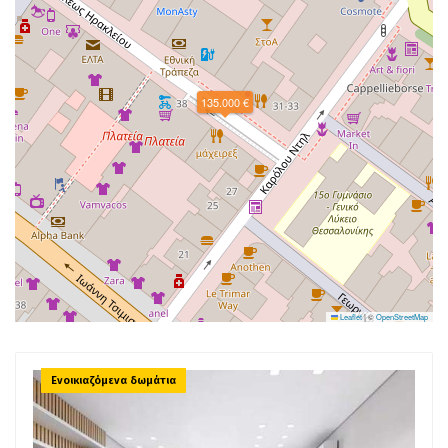
135.000 €
Leaflet
|
©
OpenStreetMap
Ενοικιαζόμενα δωμάτια