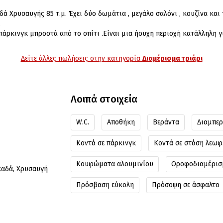
ά Χρυσαυγής 85 τ.μ. Έχει δύο δωμάτια , μεγάλο σαλόνι , κουζίνα και 
.
πάρκινγκ μπροστά από το σπίτι .Είναι μια ήσυχη περιοχή κατάλληλη γι
Δείτε άλλες πωλήσεις στην κατηγορία
Διαμέρισμα τριάρι
Λοιπά στοιχεία
W.C.
Αποθήκη
Βεράντα
Διαμπερ
Κοντά σε πάρκινγκ
Κοντά σε στάση λεωφ
Κουφώματα αλουμινίου
Οροφοδιαμέρισ
καδά, Χρυσαυγή
Πρόσβαση εύκολη
Πρόσοψη σε άσφαλτο