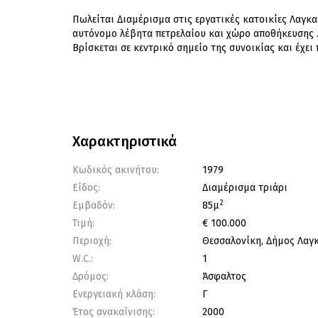
Πωλείται Διαμέρισμα στις εργατικές κατοικίες Λαγκαδ
αυτόνομο λέβητα πετρελαίου και χώρο αποθήκευσης 
Βρίσκεται σε κεντρικό σημείο της συνοικίας και έχει 
Χαρακτηριστικά
Κωδικός ακινήτου:
1979
Είδος:
Διαμέρισμα τριάρι
2
Εμβαδόν:
85μ
Τιμή:
€ 100.000
Περιοχή:
Θεσσαλονίκη, Δήμος Λαγ
W.C.:
1
Δρόμος:
Άσφαλτος
Ενεργειακή κλάση:
Γ
Έτος ανακαίνισης:
2000