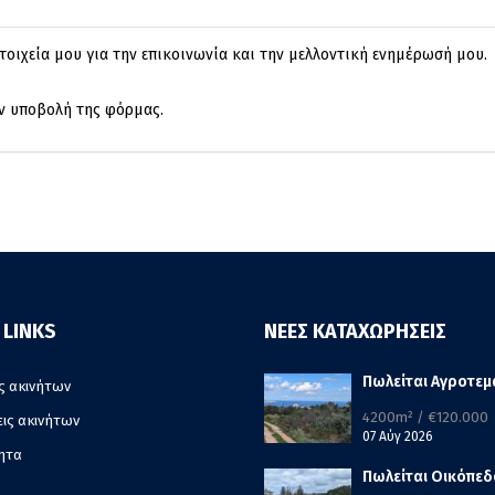
τοιχεία μου για την επικοινωνία και την μελλοντική ενημέρωσή μου.
ην υποβολή της φόρμας.
 LINKS
ΝΕΕΣ ΚΑΤΑΧΩΡΗΣΕΙΣ
Πωλείται Αγροτεμ
ς ακινήτων
4200m² / €120.000
εις ακινήτων
07 Αύγ 2026
ητα
Πωλείται Οικόπεδ