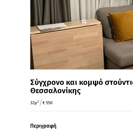
Σύγχρονο και κομψό στούντιο
Θεσσαλονίκης
/
2
32μ
€ 550
Περιγραφή