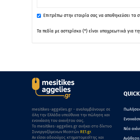
Επιτρέπω στην εταιρία σας να αποθηκεύσει τα σ
Τα πεδία με αστερίσκο (*) είναι υποχρεωτικά για τ
QUICK
mesitikes-aggelies.gr - αναλαμβάνουμε σε
Πωλήσει
όλη την Ελλάδα υπεύθυνα την πώληση και
Ενοικιάσ
ενοικίαση του ακινήτου σας.
To mesitikes-aggelies.gr ανήκει στο δίκτυο
Νέα ακίν
Συνεργαζόμενων Μεσιτών
RE1.gr
.
Αν είσαι αδειούχος κτηματομεσίτης και
Ανάθεση