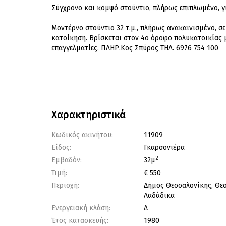
Σύγχρονο και κομψό στούντιο, πλήρως επιπλωμένο, γ
Μοντέρνο στούντιο 32 τ.μ., πλήρως ανακαινισμένο, σε
κατοίκηση. Βρίσκεται στον 4ο όροφο πολυκατοικίας 
επαγγελματίες. ΠΛΗΡ.Κος Σπύρος ΤΗΛ. 6976 754 100
Χαρακτηριστικά
Κωδικός ακινήτου:
11909
Είδος:
Γκαρσονιέρα
2
Εμβαδόν:
32μ
Τιμή:
€ 550
Περιοχή:
Δήμος Θεσσαλονίκης, Θε
Λαδάδικα
Ενεργειακή κλάση:
Δ
Έτος κατασκευής:
1980