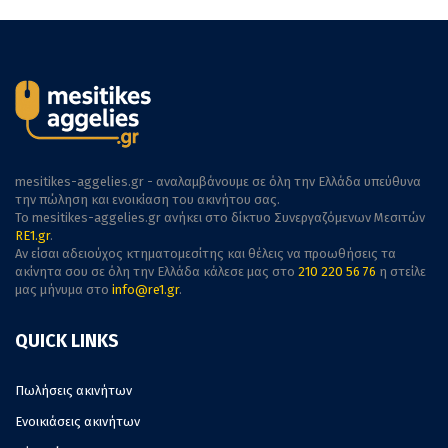
mesitikes-aggelies.gr - αναλαμβάνουμε σε όλη την Ελλάδα υπεύθυνα
την πώληση και ενοικίαση του ακινήτου σας.
To mesitikes-aggelies.gr ανήκει στο δίκτυο Συνεργαζόμενων Μεσιτών
RE1.gr
.
Αν είσαι αδειούχος κτηματομεσίτης και θέλεις να προωθήσεις τα
ακίνητα σου σε όλη την Ελλάδα κάλεσε μας στο
210 220 56 76
η στείλε
μας μήνυμα στο
info@re1.gr
.
QUICK LINKS
Πωλήσεις ακινήτων
Ενοικιάσεις ακινήτων