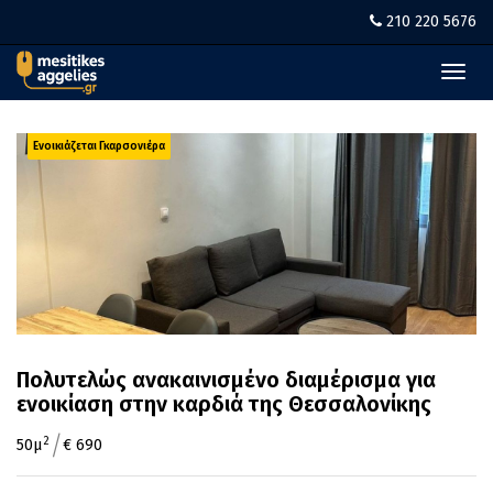
210 220 5676
Toggl
navig
Ενοικιάζεται Γκαρσονιέρα
Πολυτελώς ανακαινισμένο διαμέρισμα για
ενοικίαση στην καρδιά της Θεσσαλονίκης
/
2
50μ
€ 690