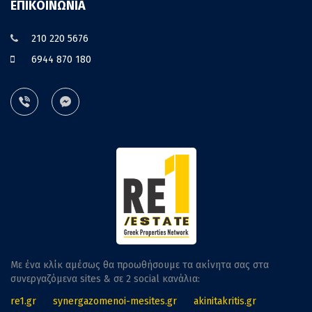
ΕΠΙΚΟΙΝΩΝΙΑ
210 220 5676
6944 870 180
Με ένα κλίκ αμέσως θα προωθήσουμε τα ακίνητα σας στα
συνεργαζόμενα sites & σε 2 social κανάλια:
re1.gr
synergazomenoi-mesites.gr
akinitakritis.gr