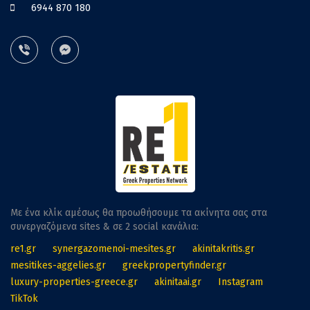
6944 870 180
Με ένα κλίκ αμέσως θα προωθήσουμε τα ακίνητα σας στα
συνεργαζόμενα sites & σε 2 social κανάλια:
re1.gr
synergazomenoi-mesites.gr
akinitakritis.gr
mesitikes-aggelies.gr
greekpropertyfinder.gr
luxury-properties-greece.gr
akinitaai.gr
Instagram
TikTok