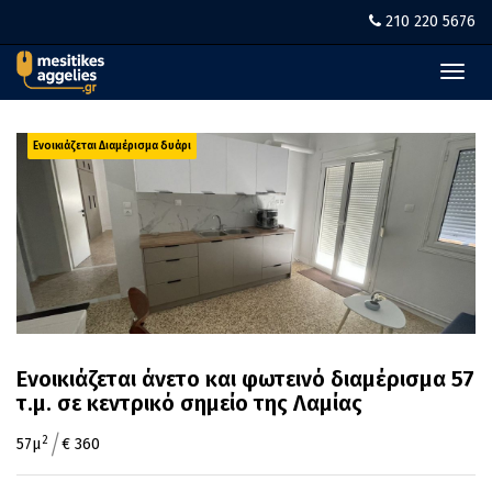
210 220 5676
Toggl
navig
Ενοικιάζεται Διαμέρισμα δυάρι
Ενοικιάζεται άνετο και φωτεινό διαμέρισμα 57
τ.μ. σε κεντρικό σημείο της Λαμίας
/
2
57μ
€ 360