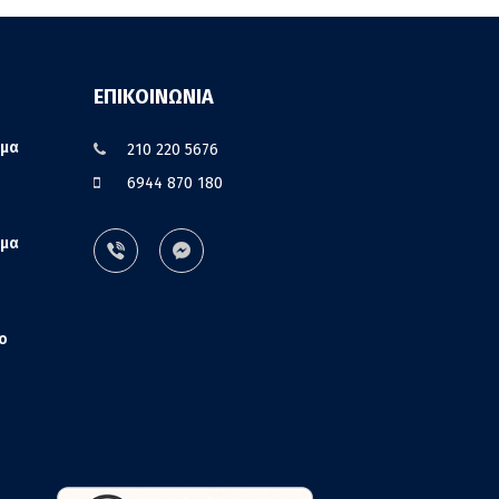
ΕΠΙΚΟΙΝΩΝΙΑ
σμα
210 220 5676
6944 870 180
σμα
ο