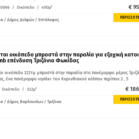
τήματος κατοικιών.
€ 9
2
50066
/
Οικόπεδο
/
400μ
ΠΕΡΙΣΣΟΤ
α / Δήμος Δελφών / Επτάλοφος
ται οικόπεδο μπροστά στην παραλία για εξοχική κατοι
bnb επένδυση Τριζόνια Φωκίδας
αι οικόπεδο 322τμ μπροστά στην παραλία στο πανέμορφο μέρος Τριζό
ς, ένα πανέμορφο νησάκι του Κορινθιακού κόλπου περίπου 2 , 5
νικά χιλιόμετρα με παραδοσιακά σπίτια , όμορφη ακτογραμμή , ελιές
€ 18
2
Οικόπεδο
/
322μ
α , όμορφο τοπίο και πληθυσμό 40 κατοίκους και τουριστικά καταλύμ
λο για επένδυση και εξοχική κατοικία
ΠΕΡΙΣΣΟΤ
 / Δήμος Βαρδουσίων / Τριζόνια