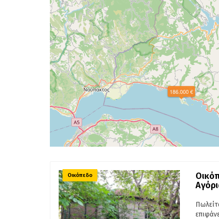
186.000 €
Οικόπ
Οικόπεδο
Αγόρ
Πωλείτ
επιφάνε