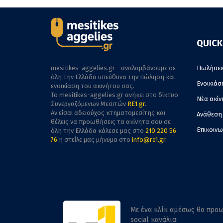
QUICK
mesitikes-aggelies.gr - αναλαμβάνουμε σε
Πωλήσει
όλη την Ελλάδα υπεύθυνα την πώληση και
Ενοικιάσ
ενοικίαση του ακινήτου σας.
To mesitikes-aggelies.gr ανήκει στο δίκτυο
Νέα ακίν
Συνεργαζόμενων Μεσιτών
RE1.gr
.
Αν είσαι αδειούχος κτηματομεσίτης και
Ανάθεση
θέλεις να προωθήσεις τα ακίνητα σου σε
Επικοινω
όλη την Ελλάδα κάλεσε μας στο
210 220 56
76
η στείλε μας μήνυμα στο
info@re1.gr
.
Με ένα κλίκ αμέσως θα προω
social κανάλια: