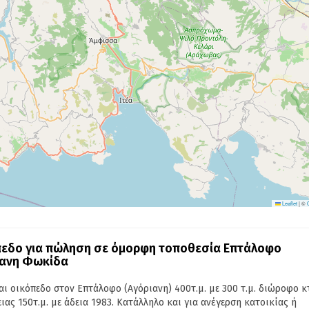
Leaflet
|
©
εδο για πώληση σε όμορφη τοποθεσία Επτάλοφο
ιανη Φωκίδα
αι οικόπεδο στον Επτάλοφο (Αγόριανη) 400τ.μ. με 300 τ.μ. διώροφο κ
ιας 150τ.μ. με άδεια 1983. Κατάλληλο και για ανέγερση κατοικίας ή