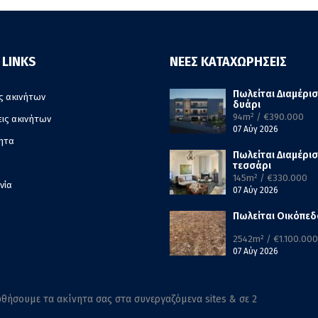
 LINKS
ΝΕΕΣ ΚΑΤΑΧΩΡΗΣΕΙΣ
Πωλείται Διαμέρι
ς ακινήτων
δυάρι
94m² / €390.000
εις ακινήτων
07 Αύγ 2026
ητα
Πωλείται Διαμέρι
τεσσάρι
145m² / €330.000
νία
07 Αύγ 2026
Πωλείται Οικόπεδ
2542m² / €1.100.000
07 Αύγ 2026
θήσουμε τα ακίνητα σας στα συνεργαζόμενα sites & σε 2