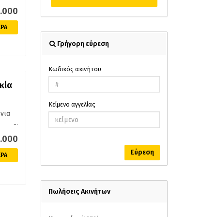
5.000
ΕΡΑ
Γρήγορη εύρεση
Κωδικός ακινήτου
κία
Κείμενο αγγελίας
νια
...
 ,
6.000
ατα.
Εύρεση
ΕΡΑ
Πωλήσεις Ακινήτων