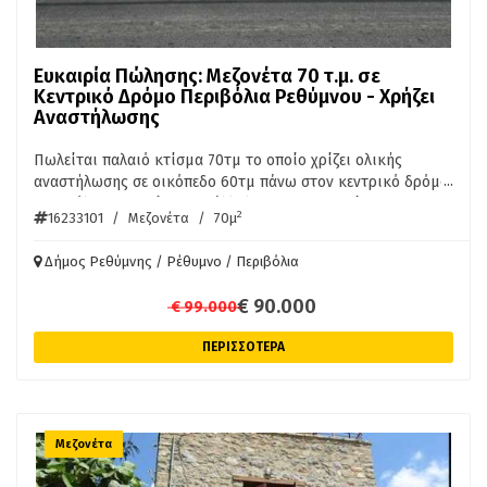
Ευκαιρία Πώλησης: Μεζονέτα 70 τ.μ. σε
Κεντρικό Δρόμο Περιβόλια Ρεθύμνου - Χρήζει
Αναστήλωσης
Πωλείται παλαιό κτίσμα 70τμ το οποίο χρίζει ολικής
...
αναστήλωσης σε οικόπεδο 60τμ πάνω στον κεντρικό δρόμο
Περιβόλια - Μισσίρια κατάλληλο για ιδιοκατοίκηση η για
2
16233101
/
Μεζονέτα
/
70μ
επαγγελματική εκμετάλλευση λόγο του οτι εχει πρόσοψη
πάνω στον κεντρικό και εχει και υπολοιπο δόμησης. Τιμή
Δήμος Ρεθύμνης / Ρέθυμνο / Περιβόλια
90.000€ Περισσότερες πληροφορίες στο τηλέφωνο
6942888070 Πάγκαλος Αντώνης
€ 90.000
€ 99.000
ΠΕΡΙΣΣΟΤΕΡΑ
Μεζονέτα