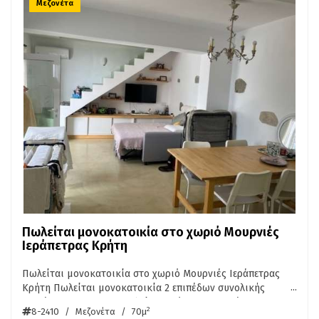
κορυφές του Ψηλορείτη μοντέρνο, άνετο, ήσυχο, μέσα στο
Μεζονέτα
όμορφο παραδοσιακό χωριό του Αμαρίου.
Πωλείται μονοκατοικία στο χωριό Μουρνιές
Ιεράπετρας Κρήτη
Πωλείται μονοκατοικία στο χωριό Μουρνιές Ιεράπετρας
...
Κρήτη Πωλείται μονοκατοικία 2 επιπέδων συνολικής
επιφάνειας 70. τ.μ. Αποτελείται από 2 υπνοδωμάτια,
2
8-2410
/
Μεζονέτα
/
70μ
σαλοκουζίνα, μπάνιο . Διαθέτει κλιματισμός, κουφώματα