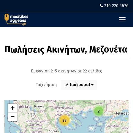
210 220 5676
Toggl
navig
Πωλήσεις Ακινήτων
, Μεζονέτα
Εμφάνιση 215 ακινήτων σε 22 σελίδες
Ταξινόμιση
μ² (αύξουσα)
+
2
−
89