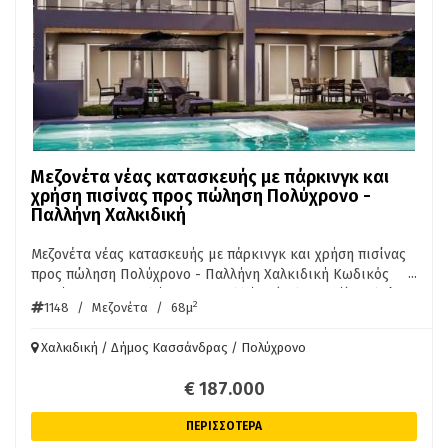
Μεζονέτα νέας κατασκευής με πάρκινγκ και
χρήση πισίνας προς πώληση Πολύχρονο -
Παλλήνη Χαλκιδική
Μεζονέτα νέας κατασκευής με πάρκινγκ και χρήση πισίνας
...
προς πώληση Πολύχρονο - Παλλήνη Χαλκιδική Κωδικός
Ακινήτου: 1148 Πολύχρονο - Παλλήνη (Χαλκιδική) Πωλείται
2
1148
/
Μεζονέτα
/
68μ
μεζονέτα συνολικής επιφάνειας 68 τ.μ. Η μεζονέτα
αποτελείται από δύο επίπεδα, 2 υπνοδωμάτια, σαλοκουζίνα,
Χαλκιδική / Δήμος Κασσάνδρας / Πολύχρονο
1 μπάνιο και 1 WC. Διαθέτει βεράντα και άμεση πρόσβαση
στην μεγάλη κοινόχρηστη πισίνα και θέση στάθμευσης. Η
€ 187.000
απόσταση από τη θάλασσα είναι περίπου 500 μέτρα και από
το αεροδρόμιο είναι 85χλμ. Εξαιρετική μεζονέτα για
ΠΕΡΙΣΣΟΤΕΡΑ
οικογένεια με πολύ καλή διαρρύθμιση χώρων και πολύ