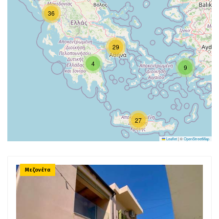
36
29
4
9
27
Leaflet
|
©
OpenStreetMap
Μεζονέτα