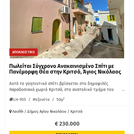
ΑΠΟΚΛΕΙΣΤΙΚΟ
Πωλείται Σύγχρονο Ανακαινισμένο Σπίτι με
Πανέμορφη Θέα στην Κριτσά, Άγιος Νικόλαος
Αυτό το γοητευτικό σπίτι βρίσκεται στο δημοφιλές
...
παραδοσιακό χωριό Κριτσά, στο ανατολικό τμήμα του
νησιού της Κρήτης. Υποβλήθηκε σε μια προσεκτική
2
LH-955
/
Μεζονέτα
/
50μ
ανακαίνιση το 2018, συνδυάζοντας την παραδοσιακή
αρχιτεκτονική με σύγχρονες ανέσεις. Βρίσκεται σε μια
Λασίθι / Δήμος Αγίου Νικολάου / Κριτσά
ήσυχη και γραφική γειτονιά, ανάμεσα σε άλλα όμορφα
ανακαινισμενα σπίτια. Η πρόσβαση στο ακίνητο γίνεται
€ 230.000
μέσω γραφικών λιθόστρωτων μονοπατιών και
πετρόχτιστων σκαλοπατιών, που προσθέτουν στην