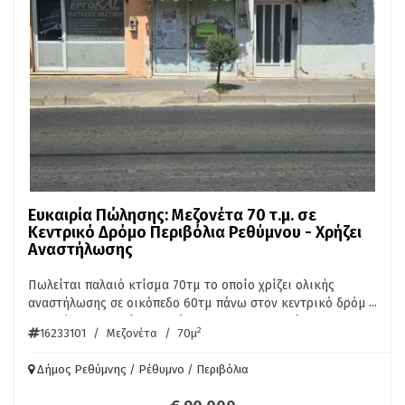
απόστασης από το κέντρο και την ποιότητα κατασκευής.
Απόσταση από το κέντρο : 700 μ. Απόσταση από τις
παραλίες: 560 μ. Τιμή πώλησης: 220.000€
Ευκαιρία Πώλησης: Μεζονέτα 70 τ.μ. σε
Κεντρικό Δρόμο Περιβόλια Ρεθύμνου - Χρήζει
Αναστήλωσης
Πωλείται παλαιό κτίσμα 70τμ το οποίο χρίζει ολικής
...
αναστήλωσης σε οικόπεδο 60τμ πάνω στον κεντρικό δρόμο
Περιβόλια - Μισσίρια κατάλληλο για ιδιοκατοίκηση η για
2
16233101
/
Μεζονέτα
/
70μ
επαγγελματική εκμετάλλευση λόγο του οτι εχει πρόσοψη
πάνω στον κεντρικό και εχει και υπολοιπο δόμησης. Τιμή
Δήμος Ρεθύμνης / Ρέθυμνο / Περιβόλια
90.000€ Περισσότερες πληροφορίες στο τηλέφωνο
6942888070 Πάγκαλος Αντώνης