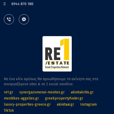
6944 870 180
Με ένα κλίκ αμέσως θα προωθήσουμε τα ακίνητα σας στα
συνεργαζόμενα sites & σε 2 social κανάλια:
re1.gr
synergazomenoi-mesites.gr
akinitakritis.gr
mesitikes-aggelies.gr
greekpropertyfinder.gr
luxury-properties-greece.gr
akinitaai.gr
Instagram
TikTok