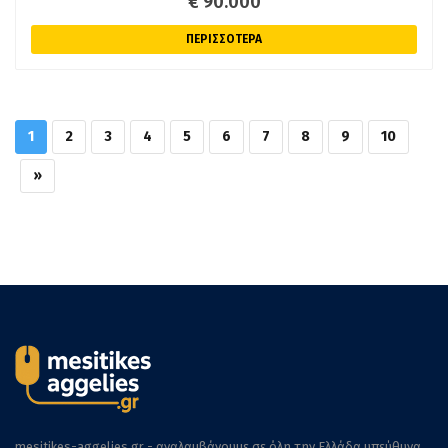
€ 90.000
ΠΕΡΙΣΣΟΤΕΡΑ
1
2
3
4
5
6
7
8
9
10
»
mesitikes-aggelies.gr - αναλαμβάνουμε σε όλη την Ελλάδα υπεύθυνα