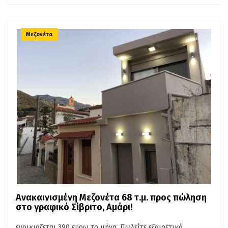
καλή αναλογία ποιότητας κατασκευής, χώρων και τιμής. Το
ακριβές σημείο στο χάρτη δεν ανταποκρίνεται στην
πραγματική διεύθυνση του ακινήτου.
Μεζονέτα
Ανακαινισμένη Μεζονέτα 68 τ.μ. προς πώληση
στο γραφικό Σίβριτο, Αμάρι!
ενοικιαζεται 390 ευρω το μήνα. Πωλείτε εξαιρετικό