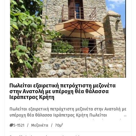
Πωλείται εξαιρετική πετρόχτιστη μεζονέτα
στην Ανατολή με υπέροχη θέα θάλασσα
Ιεράπετρας Κρήτη
Πωλείται εξαιρετική πετρόχτιστη μεζονέτα στην Ανατολή με
...
υπέροχη θέα θάλασσα Ιεράπετρας Κρήτη Πωλείται
πετρόχτιστη μεζονέτα 70 τ.μ., στην Ανατολή Ιεράπετρας, ένα
2
5-1521
/
Μεζονέτα
/
70μ
πανέμορφο παραδοσιακό χωριό με θέα και απόλυτη ηρεμία.
Το σπίτι ανακαινίστηκε πλήρως το 2010 και είναι έτοιμο για